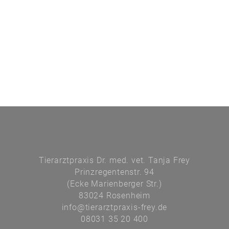
Tierarztpraxis Dr. med. vet. Tanja Frey
Prinzregentenstr. 94
(Ecke Marienberger Str.)
83024 Rosenheim
info@tierarztpraxis-frey.de
08031 35 20 400