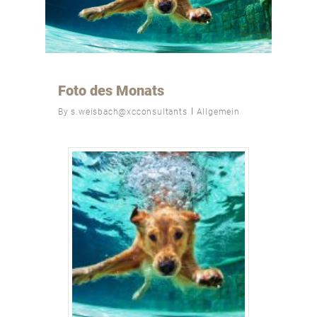
Foto des Monats
By
s.weisbach@xcconsultants
Allgemein