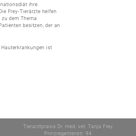
inationsdiät ihre
ie Frey-Tierärzte helfen
en zu dem Thema
Patienten besitzen, der an
 Hauterkrankungen ist
Tierarztpraxis Dr. med. vet. Tanja Frey
Prinzregentenstr. 94