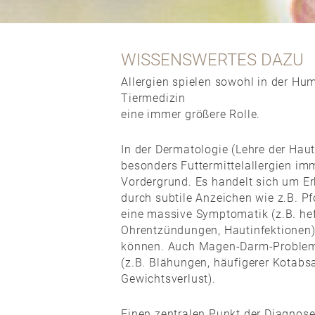
WISSENSWERTES DAZU
Allergien spielen sowohl in der Hu
Tiermedizin
eine immer größere Rolle.
In der Dermatologie (Lehre der Hau
besonders Futtermittelallergien im
Vordergrund. Es handelt sich um E
durch subtile Anzeichen wie z.B. P
eine massive Symptomatik (z.B. hef
Ohrentzündungen, Hautinfektionen)
können. Auch Magen-Darm-Problem
(z.B. Blähungen, häufigerer Kotabsa
Gewichtsverlust).
Einen zentralen Punkt der Diagnos