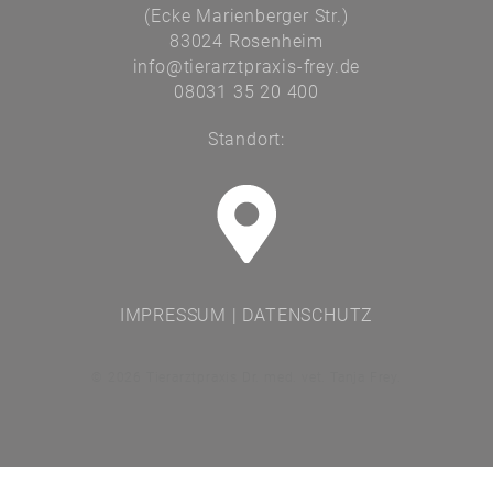
(Ecke Marienberger Str.)
83024 Rosenheim
info@tierarztpraxis-frey.de
08031 35 20 400
Standort:
IMPRESSUM
|
DATENSCHUTZ
© 2026 Tierarztpraxis Dr. med. vet. Tanja Frey.