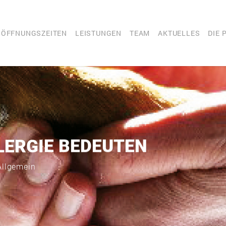
 ÖFFNUNGSZEITEN
LEISTUNGEN
TEAM
AKTUELLES
DIE 
LERGIE BEDEUTEN
Allgemein